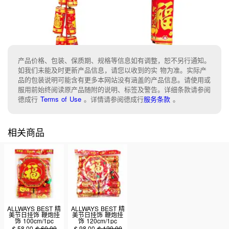
产品价格、包装、保质期、规格等信息如有调整，恕不另行通知。
如我们未能及时更新产品信息，请您以收到的实 物为准。实际产
品的包装说明可能含有更多本网站没有涵盖的产品信息。请使用或
服用前始终阅读原产品随附的说明、标签及警告。详细条款请参阅
德成行
Terms of Use
。
详情请参阅德成行
服务条款
。
相关商品
ALLWAYS BEST 精
ALLWAYS BEST 精
美节日挂饰 鞭炮挂
美节日挂饰 鞭炮挂
饰 100cm/1pc
饰 120cm/1pc
(NYX806)
(NYX808)
$
58.00
$
60.00
$
98.00
$
120.00