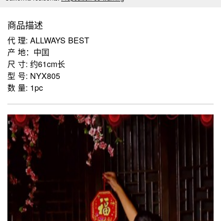
商品描述
代 理: ALLWAYS BEST
产 地：中囯
尺 寸: 约61cm长
型 号: NYX805
数 量: 1pc