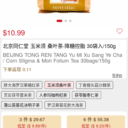
$10.99
北京同仁堂 玉米须 桑叶茶-降糖控脂 30袋入/150g
BEIJING TONG REN TANG Yu Mi Xu Sang Ye Cha
/ Corn Stigma & Mori Folium Tea 30bags/150g
下单返现 0.11
写评价
胖大海罗汉果橘红茶
玉米须桑叶茶
丁香猴头菇沙棘茶
芡实茯苓薏米茶
人参玛咖枸杞茶
茯苓酸枣仁茶
蒲公英菊花决明子茶
罗汉果菊花胖大海茶
3 件 $ 29.67
6 件 $ 55.38
低至 ($ 9.89/件)
低至 ($ 9.23/件)