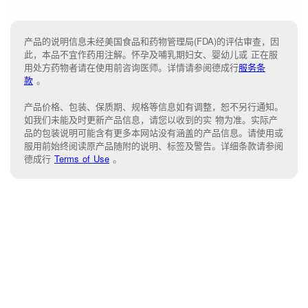
产品的说明信息未经美国食品和药物管理局(FDA)的评估审查，因
此，本品不宜作药用注解。怀孕及哺乳期妇女、婴幼儿或 正在服
用处方药物者请在使用前咨询医师。详情请参阅德成行
服务条
款
。
产品价格、包装、保质期、规格等信息如有调整，恕不另行通知。
如我们未能
及时更新产品信息，
请您以收到的实 物为准。
实际产
品的包装说明可能含有更多本网站没有涵盖的产品信息。请
使用或
服用前始终阅读原产品随附的说明
、
标签
及
警告。
详细条款请参阅
德成行
Terms of Use
。