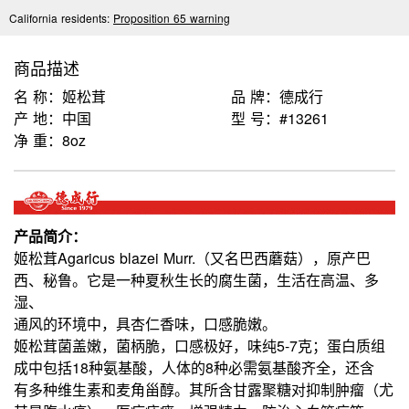
California residents:
Proposition 65 warning
商品描述
名 称：姬松茸
品 牌：德成行
产 地：中国
型 号：#13261
净 重：8oz
产品简介：
姬松茸Agaricus blazei Murr.（又名巴西蘑菇），原产巴
西、秘鲁。它是一种夏秋生长的腐生菌，生活在高温、多
湿、
通风的
环境中，具杏仁香味，口感脆嫩。
姬松茸菌盖嫩，菌柄脆，口感极好，味纯5-7克；蛋白质组
成中包括18种氨基酸，人体的8种必需氨基酸齐全，还含
有多种维生
素和麦角甾醇。其所含甘露聚糖对抑制肿瘤（尤