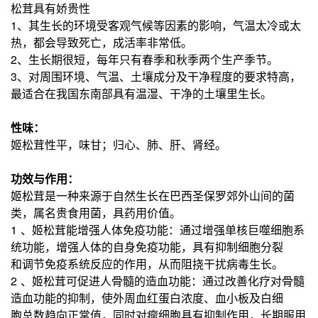
松茸具有娇贵性
1、其生长的环境受客观气候等因素的影响，气温太冷或太
热，都会导致死亡，成活率非常低。
2、生长期很短，每年只有春季和秋季两个生产季节。
3、对周围环境、气温、土壤成分及干净程度的要求特高，
最适合在我国东南部具有温湿、干净的土壤里生长。
性味：
姬松茸性平，味甘；归心、肺、肝、肾经。
功效与作用：
姬松茸是一种来源于自然生长在巴西圣保罗郊外山间的菌
类，属名贵食用菌，具药用价值。
1 、姬松茸能增强人体免疫功能：通过增强单核巨噬细胞系
统功能，增强人体的自身免疫功能，具有抑制细胞分裂
和调节免疫
系统反应的作用，从而阻挠干扰病毒生长。
2 、姬松茸可促进人骨髓的造血功能：通过改善化疗对骨髓
造血功能的抑制，使外周血红蛋白浓度、血小板及白细
胞总数趋向
正常值，同时对瘤细胞具有抑制作用，长期服用