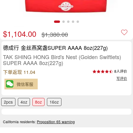
$1,104.00
$1,380.00
德成行 金丝燕窝盏SUPER AAAA 8oz(227g)
TAK SHING HONG Bird's Nest (Golden Swiftlets)
SUPER AAAA 8oz(227g)
下单返现 11.04
8人评价
写评价
微信客服
2pcs
4oz
8oz
16oz
California residents:
Proposition 65 warning