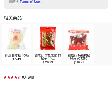
德成行
Terms of Use
。
相关商品
泰山 白冰糖 400g
德成行 宁夏太空 枸
德成行 特级枸杞
杞子 14oz
14oz (CT280)
$
5.49
$
26.99
$
16.99
8人评价