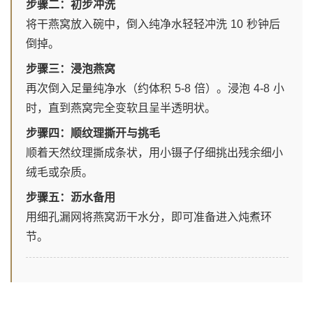
步骤二：初步冲洗
将干燕窝放入碗中，倒入纯净水轻轻冲洗 10 秒钟后
倒掉。
步骤三：浸泡燕窝
再次倒入足量纯净水（约体积 5-8 倍）。浸泡 4-8 小
时，直到燕窝完全变软且呈半透明状。
步骤四：顺纹理撕开与挑毛
顺着天然纹理撕成条状，用小镊子仔细挑出残余细小
绒毛或杂质。
步骤五：沥水备用
用细孔漏网将燕窝沥干水分，即可准备进入炖煮环
节。