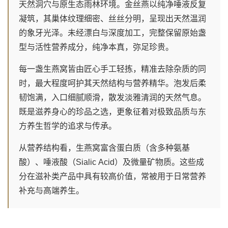
天然洞穴与原生态雨林环境。金丝燕以纯净唾液反复
凝筑，其巢体纹理细密、丝丝分明，呈现出天然温润
的象牙光泽。未经漂白与深度加工，完整保留原始盏
型与活性营养成分，纯净本真，弥足珍贵。
每一盏生燕窝皆由匠心手工轻拣，精准去除杂质的同
时，最大程度呵护其天然结构与营养精华。泡发后柔
韧饱满，入口细腻顺滑，散发淡雅清润的天然气息。
既是滋养身心的珍品之选，更象征着对极致品质与东
方养生哲学的追求与传承。
从营养结构看，生燕窝富含蛋白质（含多种氨基
酸）、唾液酸（Sialic Acid）及微量矿物质。这些成
分在滋补类产品中具有较高价值，常被用于日常营养
补充与高端养生。