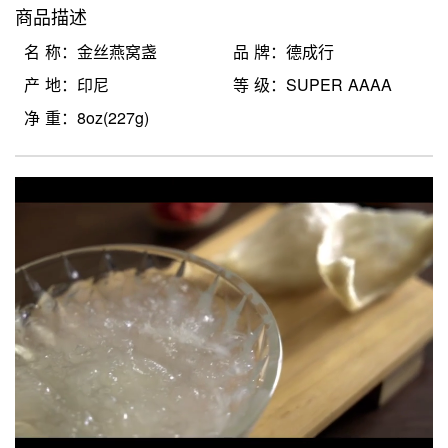
商品描述
名 称：金丝燕窝盏
品 牌：德成行
产 地：印尼
等 级：SUPER AAAA
净 重：8oz(227g)