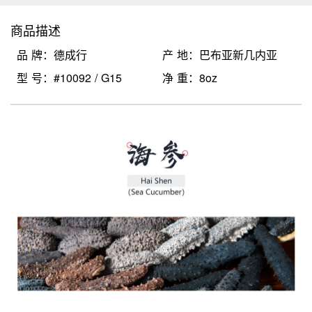
商品描述
品 牌：德成行
产 地：巴布亚新几内亚
型 号：#10092 / G15
净 重：8oz