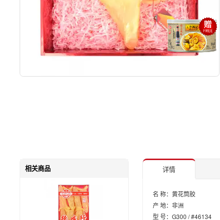
相关商品
详情
名 称：黄花筒胶
产 地：非洲
型 号：G300 / #46134