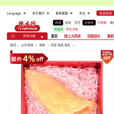
Language
关于我们
联系客服
关注
批发咨询
燕窝
虫草
灵芝
花旗参
干鲍鱼
鲍
中成药
养生汤包
所有分类
首页
网上大药房
回国送礼
最新

首页
>
山珍海味
>
海味
>
花胶 鱼胶 鱼肚
>