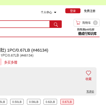
登录
免费注册
个人中心

购物车
0

购物满$49包邮
德成行知识库
PC/0.67LB (#46134)
 1PC/0.67LB (#46134)
g
多买多赠

收藏
写评价
45LB
0.50LB
0.56LB
0.62LB
0.67LB