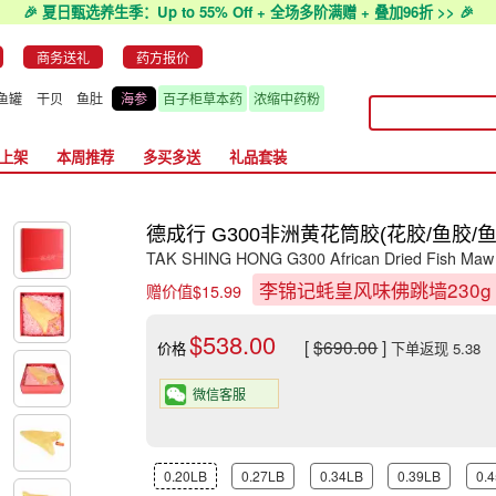
🎉 夏日甄选养生季：Up to 55% Off + 全场多阶满赠 + 叠加96折 >> 🎉
商务送礼
药方报价
鱼罐
干贝
鱼肚
海参
百子柜草本药
浓缩中药粉
上架
本周推荐
多买多送
礼品套装
德成行 G300非洲黄花筒胶(花胶/鱼胶/鱼肚) 1
TAK SHING HONG G300 African Dried Fish Maw
李锦记蚝皇风味佛跳墙230
赠价值$15.99
$538.00
[
$690.00
]
价格
下单返现 5.38
微信客服
0.20LB
0.27LB
0.34LB
0.39LB
0.