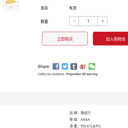
库存
有货
数量


立即购买
加入购物车
California residents:
Proposition 65 warning
Share:
品 牌：德成行
等 级：AAAA
净 重：约0.67LB/PC