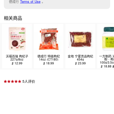
德成行
Terms of Use
。
相关商品
沃福百瑞 枸杞子
德成行 特级枸杞
金地 宁夏贡品枸杞
一方制药 
227g/8oz
14oz (CT180)
454g
粉 - 
100g/3.5
$
12.99
$
18.99
$
23.99
$
18.88
5人评价