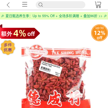
🎉 夏日甄选养生季：Up to 55% Off + 全场多阶满赠 + 叠加96折 >> 🎉