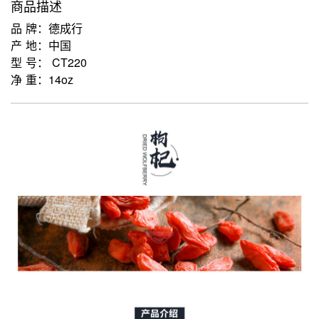
商品描述
品 牌：德成行
产 地：中国
型 号： CT220
净 重：14oz