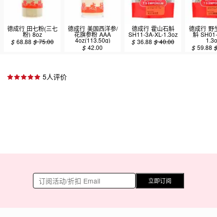
德成行 田七粉(三七
德成行 美国西洋参/
德成行 霍山石斛
德成行 野
粉) 8oz
花旗参粉 AAA
SH11-3A-XL-1.3oz
斛 SH01-
4oz(113.50g)
1.3
$
68.88
$
75.00
$
36.88
$
40.00
$
42.00
$
59.88
5人评价
立即订阅