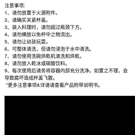
注意事项:
1、请勿放置于火源附件。
2、请确实关紧杯盖。
3、装入料理时，请勿超过瓶颈下方。
4、请勿横放以免杯中之物流出。
5、请勿让幼孩玩耍。
6、可整体清洗，但请勿浸泡于水中清洗。
7、请勿使用洗碗烘乾机清洗和烘乾。
8、请勿放入乾冰或碳酸饮料。
9、每次使用后请务将容器内部充分洗净。如置之不理，会
导致腐坏造成杯盖飞散。
*更多注意事项&详请请查看产品附带说明书。