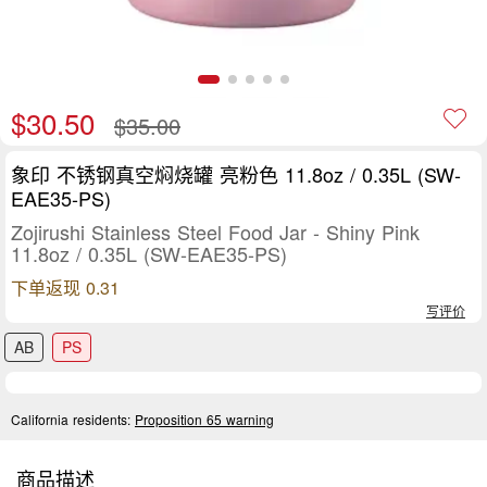
$30.50
$35.00
象印 不锈钢真空焖烧罐 亮粉色 11.8oz / 0.35L (SW-
EAE35-PS)
Zojirushi Stainless Steel Food Jar - Shiny Pink
11.8oz / 0.35L (SW-EAE35-PS)
下单返现 0.31
写评价
AB
PS
California residents:
Proposition 65 warning
商品描述