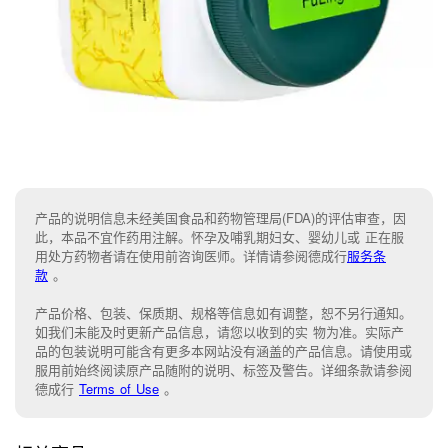
产品的说明信息未经美国食品和药物管理局(FDA)的评估审查，因
此，本品不宜作药用注解。怀孕及哺乳期妇女、婴幼儿或 正在服
用处方药物者请在使用前咨询医师。详情请参阅德成行
服务条
款
。
产品价格、包装、保质期、规格等信息如有调整，恕不另行通知。
如我们未能
及时更新产品信息，
请您以收到的实 物为准。
实际产
品的包装说明可能含有更多本网站没有涵盖的产品信息。请
使用或
服用前始终阅读原产品随附的说明
、
标签
及
警告。
详细条款请参阅
德成行
Terms of Use
。