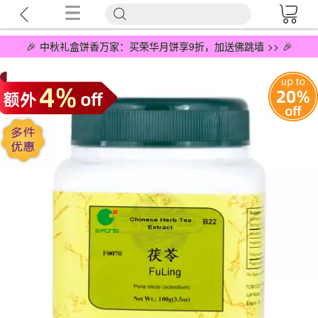
🎉 中秋礼盒饼香万家：买荣华月饼享9折，加送佛跳墙 >> 🎉