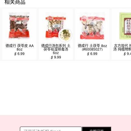
相关商品
德成行 茯苓皮 AA
德成行汤包系列 土
德成行 土茯苓 8oz
古方现代 
8oz
茯苓祛湿排毒汤
(#60085027)
汤 纯植物制
6oz
$
6.99
$
6.99
$
9.
$
9.99