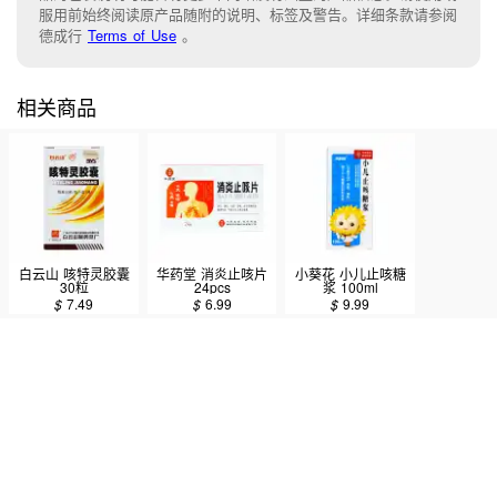
服用前始终阅读原产品随附的说明
、
标签
及
警告。
详细条款请参阅
德成行
Terms of Use
。
相关商品
白云山 咳特灵胶囊
华药堂 消炎止咳片
小葵花 小儿止咳糖
30粒
24pcs
浆 100ml
$
7.49
$
6.99
$
9.99