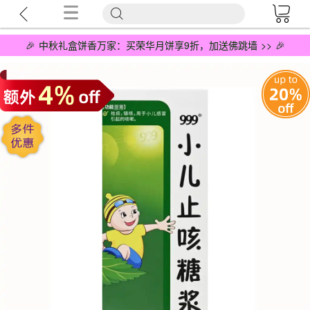
🎉 中秋礼盒饼香万家：买荣华月饼享9折，加送佛跳墙 >> 🎉