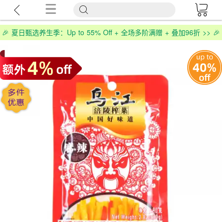
🎉 夏日甄选养生季：Up to 55% Off + 全场多阶满赠 + 叠加96折 >> 🎉