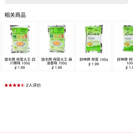
相关商品
银丰牌 榨菜大王 四
银丰牌 榨菜大王 麻
财神牌 榨菜 100g
财神牌 榨
川辣味 100g
油香味 100g
100
$
1.99
$
1.99
$
1.99
$
1.
2人评价