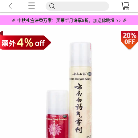
🎉 中秋礼盒饼香万家：买荣华月饼享9折，加送佛跳墙 >> 🎉