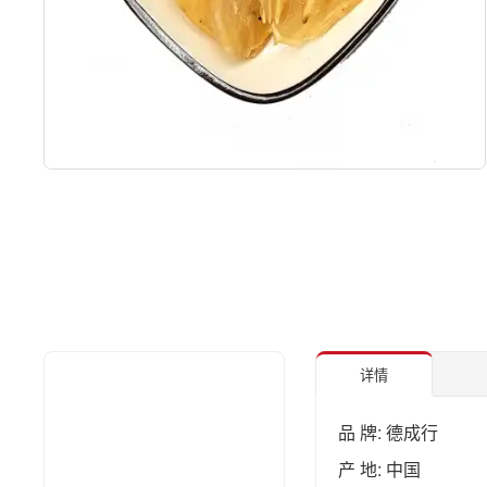
详情
品 牌: 德成行
产 地: 中国