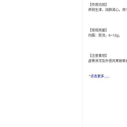
【
作用
功效
】
养阴生津，润肺清心。用
【
常规用量
】
内服：煎汤，6~12g。
【
注意事项
】
虚寒泄泻及外感风寒致嗽
*点击
更多......