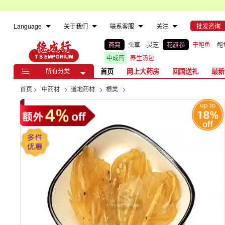
Language
关于我们
联系客服
关注
批发咨询
燕窝
虫草
灵芝
花旗参
干鲍鱼
鲍
中成药
养生汤包
所有分类
首页
网上大药房
回国送礼
最新

首页
>
中药材
>
道地药材
>
根类
>