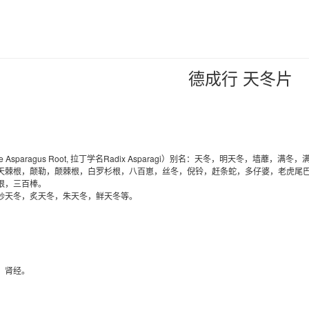
德成行 天冬片
 Asparagus Root
, 拉丁学名Radix Asparagi
）别名：天冬，明天冬，墙蘼，满冬，
天棘根，颠勒，颠棘根，白罗杉根，八百崽，丝冬，倪铃，赶条蛇，多仔婆，老虎尾
根，三百棒。
炒天冬，炙天冬，朱天冬，鲜天冬等。
、肾经。