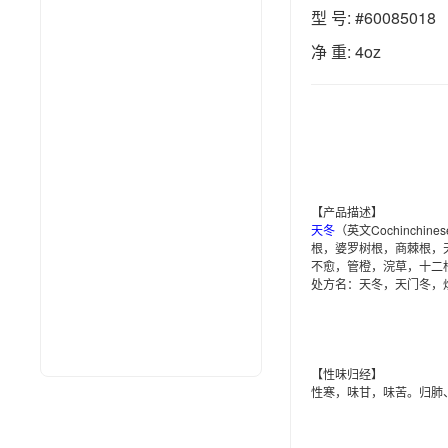
型 号: #60085018
净 重: 4oz
【
产品描述
】
天冬
（英文Cochinchinese
根，婆罗树根，商棘根，
不愈，管橙，浣草，十二
处方名：天冬，天门冬，
【
性味归经
】
性寒，味甘，味苦。归肺