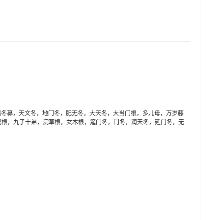
满冬募，天文冬，地门冬，肥无冬，大天冬，大当门根，多儿母，万岁藤
巴根，九子十弟，浣草根，女木根，筵门冬，门冬，润天冬，延门冬，无