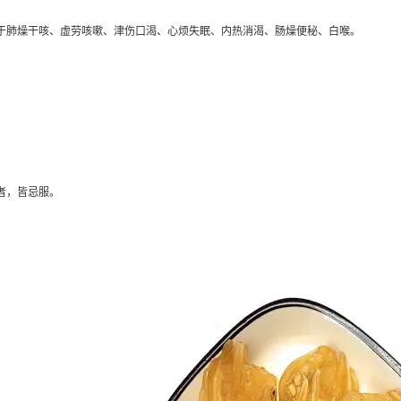
于肺燥干咳、虚劳咳嗽、津伤口渴、心烦失眠、内热消渴、肠燥便秘、白喉。
者，皆忌服。