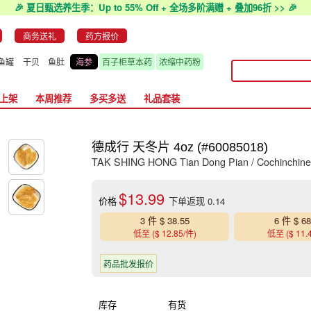
🎉 夏日甄选养生季：Up to 55% Off + 全场多阶满赠 + 叠加96折 >> 🎉
商务送礼
药方报价
鱼罐
干贝
鱼肚
海参
百子柜草本药
浓缩中药粉
上架
本周推荐
多买多送
礼品套装
德成行 天冬片 4oz (#60085018)
TAK SHING HONG Tian Dong Pian / Cochinchine
$13.99
价格
下单返现 0.14
3 件 $ 38.55
6 件 $ 68
低至 ($ 12.85/件)
低至 ($ 11.
药品批发报价
库存
有货