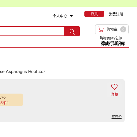
登录
免费注册
个人中心

购物车
0

购物满$49包邮
德成行知识库
se Asparagus Root 4oz

收藏
.70
45/件)
写评价