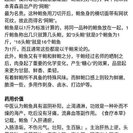
本青森县出产的“网鲍”
最为名贵。这种鲍鱼用刀切开后，鲍鱼身的横切面带有网状
花纹，故此而得名“网鲍”。
鲍鱼是以1斤为标准计算的，将同一品种的鲍鱼放在一起，1
斤鲍鱼称出几只就算几头鲍，如“3头鲍”就是3个鲍鱼为1
斤，“16头鲍”就是16个鲍鱼
为1斤，而且通常这些都是以干鲍来论的。
此外，鲍鱼又有干鲍和鲜鲍之分，干鲍经过名师的晒制之
后，肉身起了重要的化学变化，产生“糖心”的效果，品尝起
来更为甘甜、鲜香、柔韧，
有着鲜鲍所不具备的特殊风味。而鲜鲍口感上则较为鲜嫩、
脆滑一些，多用作刺身、卤水、打边炉等。
药用价值
中医认为鲍鱼具有滋阴补阳，止渴通淋，功效是一种补而不
燥的海产，吃后没有牙痛，流鼻血等副作用。《食疗本草》
记载，鲍鱼『入肝通瘀，
入肠涤垢，不伤元气。壮阳，生百脉』。主治肝热上逆，头