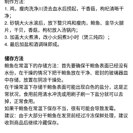
制作方法:
1. 鸡，瘦肉洗净川烫去血水后捞起，干香菇，枸杞清晰干
净；
2. 砂锅大火水滚后，放下整只鸡和瘦肉，鲍鱼、金华火腿
片，干贝，香菇，枸杞放入汤锅内；
3. 加盖大火煮沸，改小火焖煮3小时（煲三炖四）；
4. 最后加盐和酒调味即成。
储存方法
鲍鱼在
常温下的存储方法：首先要确保干鲍鱼表面已经没有
水份，在干燥的情况下把干鲍鱼放在干净、密封的
玻璃器皿
中存储，放置在阴凉干燥处。
在干燥常温下存储干鲍鱼表面可能出现白色的盐分，这是正
常状况，
食用前
用
清水冲洗或用刷子刷一下盐分就可以去
掉，正常食用。
如果干鲍鱼在常温下保存不当，很有可能会导致发霉。
建议：由于大部分干
鲍鱼在发货前经过冷冻保鲜处理，建议
收到商品后继续冷藏保存。