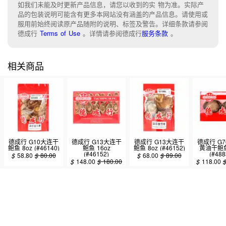
如我们未能及时更新产品信息，请您以收到的实 物为准。实际产
品的包装说明可能含有更多本网站没有涵盖的产品信息。请使用或
服用前始终阅读原产品随附的说明、标签及警告。详细条款请参阅
德成行
Terms of Use
。
详情请参阅德成行
服务条款
。
相关商品
德成行 G10大连干
德成行 G13大连干
德成行 G13大连干
德成行 G
鲍鱼 8oz (#46140)
鲍鱼 16oz
鲍鱼 8oz (#46152)
黄油干鲍鱼
(#46152)
(#488
$
58.80
$
80.00
$
68.00
$
89.00
$
148.00
$
180.00
$
118.00