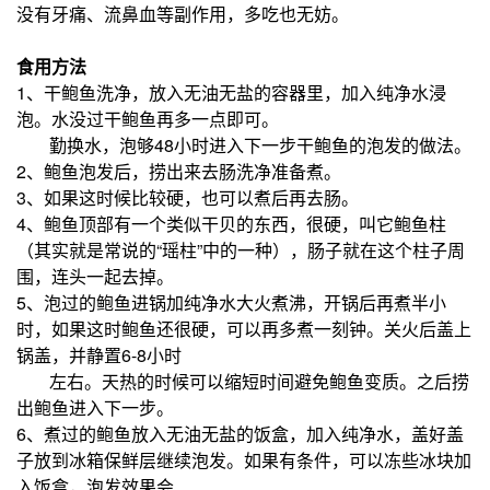
没有牙痛、流鼻血等副作用，多吃也无妨。
食用方法
1、干鲍鱼洗净，放入无油无盐的容器里，加入纯净水浸
泡。水没过干鲍鱼再多一点即可。
勤换水，泡够48小时进入下一步干鲍鱼的泡发的做法。
2、鲍鱼泡发后，捞出来去肠洗净准备煮。
3、如果这时候比较硬，也可以煮后再去肠。
4、鲍鱼顶部有一个类似干贝的东西，很硬，叫它鲍鱼柱
（其实就是常说的“瑶柱”中的一种），肠子就在这个柱子周
围，连头一起去掉。
5、泡过的鲍鱼进锅加纯净水大火煮沸，开锅后再煮半小
时，如果这时鲍鱼还很硬，可以再多煮一刻钟。关火后盖上
锅盖，并静置6-8小时
左右。
天热的时候可以缩短时间避免鲍鱼变质。之后捞
出鲍鱼进入下一步。
6、煮过的鲍鱼放入无油无盐的饭盒，加入纯净水，盖好盖
子放到冰箱保鲜层继续泡发。如果有条件，可以冻些冰块加
入饭盒，泡发效果会