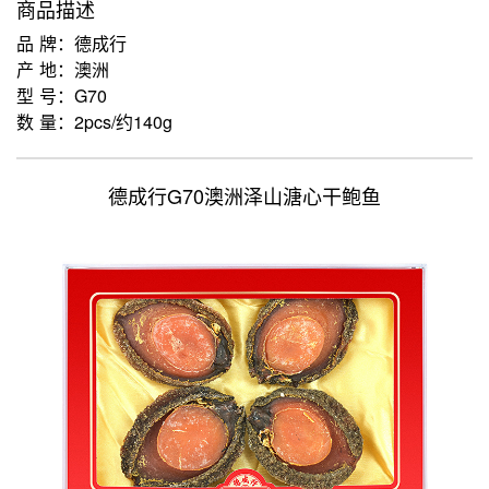
商品描述
品 牌：德成行
产 地：澳洲
型 号：G70
数 量：2pcs/约140g
德成行G70澳洲泽山溏心干鲍鱼