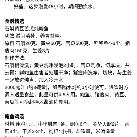
好些。
这步泡发48小时，期间勤换水。
食谱精选
石斛黄豆苦瓜炖鲍鱼
功效:滋阴清补、养胃益精。
原料:石斛20克、黄豆50克、苦瓜500克、鲜鲍鱼4-6个、猪
瘦肉150克、生姜3片
制作方法:
石斛稍漂洗；黄豆洗净浸泡2小时；苦瓜洗净，切厚块，并
去瓤；鲜鲍鱼由售者处理干净；猪瘦肉洗净，切块，与生姜
一起放进炖盅，加入冷开水
2000毫升 (约8碗量)，加盖隔水炖约3小时便可，进饮时方
调入适量食盐，此量可供4-5人用。鲍鱼、猪瘦肉、黄豆、
苦瓜等可捞起拌入酱油佐餐用。
鲍鱼鸡汤
材料:瘦鸡1只、小里肌肉1条、鲍鱼6个，金华火腿2片，香
菇8个、干贝2-3个、枸杞1小把，盐适量，米酒适量