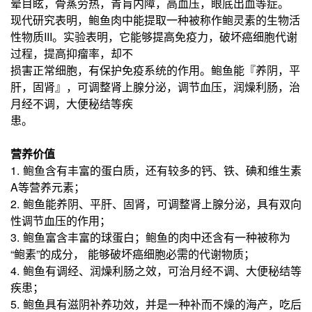
晕目眩，骨蒸劳热，青肓内障，高血压，眼底出血等症。
现代研究表明，鲍鱼肉中能提取一种被称作鲍灵素的生物活
性物质III。实验表明，它能够提高免疫力，破坏癌细胞代谢
过程，提高抑瘤率，却不
损害正常细胞，有保护免疫系统的作用。鲍鱼能『养阴，平
肝，固肾』，可调整肾上腺分泌，调节血压，润燥利肠，治
月经不调，大便秘结等疾
患。
营养价值
1. 鲍鱼含有丰富的蛋白质，还有较多的钙、铁、碘和维生素
A等营养元素；
2. 鲍鱼能养阴、平肝、固肾，可调整肾上腺分泌，具有双向
性调节血压的作用；
3. 鲍鱼富含丰富的球蛋白；鲍鱼的肉中还含有一种被称为
“鲍素”的成分， 能够破坏癌细胞必需的代谢物质；
4. 鲍鱼有调经、润燥利肠之效，可治月经不调、大便秘结等
疾患；
5. 鲍鱼具有滋阴补养功效，并是一种补而不燥的海产，吃后