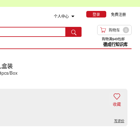
登录
免费注册
个人中心

购物车
0

购物满$49包邮
德成行知识库
礼盒装
4pcs/Box

收藏
写评价