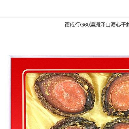
德成行G60澳洲泽山溏心干