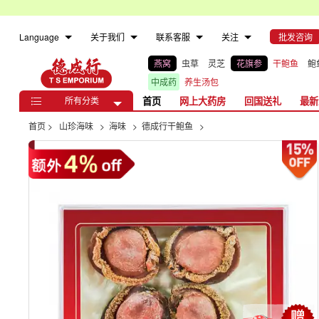
Language
关于我们
联系客服
关注
批发咨询
燕窝
虫草
灵芝
花旗参
干鲍鱼
鲍
中成药
养生汤包
所有分类
首页
网上大药房
回国送礼
最新

首页
>
山珍海味
>
海味
>
德成行干鲍鱼
>