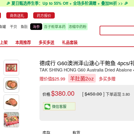
🎉 夏日甄选养生季：Up to 55% Off + 全场多阶满赠 + 叠加96折 >> 🎉
商务送礼
药方报价
鱼罐
干贝
鱼肚
海参
百子柜草本药
浓缩中药粉
上架
本周推荐
多买多送
礼品套装
德成行 G60澳洲泽山溏心干鲍鱼 4pcs/
TAK SHING HONG G60 Australia Dried Abalone 
羊肚菌2oz
赠价值$25.99
多买多赠
$380.00
[
$450.00
]
价格
下单返现 3.80
微信客服
库存
有货