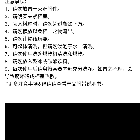
注意事项:
1、请勿放置于火源附件。
2、请确实关紧杯盖。
3、装入料理时，请勿超过瓶颈下方。
4、请勿横放以免杯中之物流出。
5、请勿让幼孩玩耍。
6、可整体清洗，但请勿浸泡于水中清洗。
7、请勿使用洗碗烘乾机清洗和烘乾。
8、请勿放入乾冰或碳酸饮料。
9、每次使用后请务将容器内部充分洗净。如置之不理，会
导致腐坏造成杯盖飞散。
*更多注意事项&详请请查看产品附带说明书。