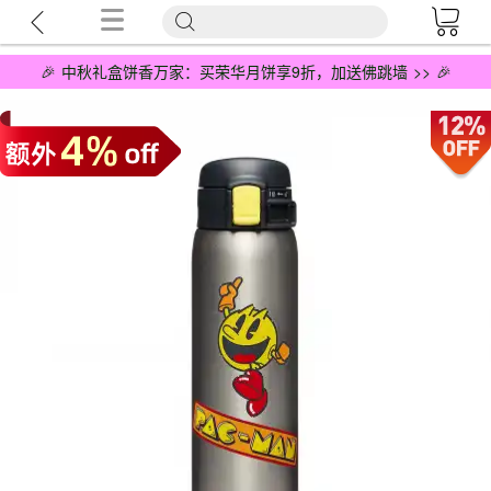
🎉 中秋礼盒饼香万家：买荣华月饼享9折，加送佛跳墙 >> 🎉