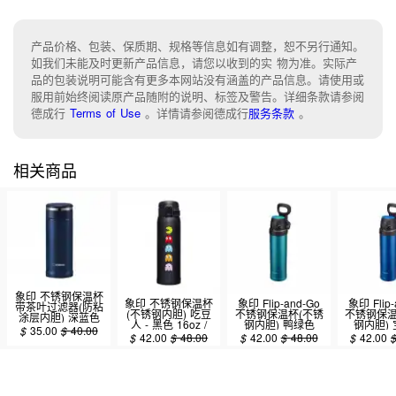
产品价格、包装、保质期、规格等信息如有调整，恕不另行通知。
如我们未能及时更新产品信息，请您以收到的实 物为准。实际产
品的包装说明可能含有更多本网站没有涵盖的产品信息。请使用或
服用前始终阅读原产品随附的说明、标签及警告。详细条款请参阅
德成行
Terms of Use
。
详情请参阅德成行
服务条款
。
相关商品
象印 不锈钢保温杯
象印 不锈钢保温杯
象印 Flip-and-Go
象印 Flip-
带茶叶过滤器(防粘
(不锈钢内胆) 吃豆
不锈钢保温杯(不锈
不锈钢保温
涂层内胆) 深蓝色
人 - 黑色 16oz /
钢内胆) 鸭绿色
钢内胆)
11oz / 0.34L (SM-
$
35.00
$
40.00
0.48L (SM-
16oz / 0.48L (SM-
16oz / 0.
$
42.00
$
48.00
$
42.00
$
48.00
$
42.00
JTE34-AD)
SHE48PA-BA)
QHE48-GK)
QHE48