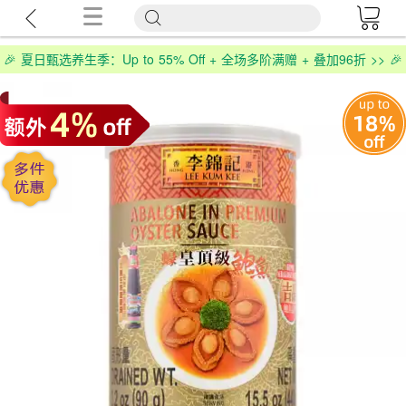
🎉 夏日甄选养生季：Up to 55% Off + 全场多阶满赠 + 叠加96折 >> 🎉