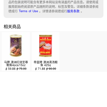
品的包装说明可能含有更多本网站没有涵盖的产品信息。请使用或
服用前始终阅读原产品随附的说明、标签及警告。详细条款请参阅
德成行
Terms of Use
。
详情请参阅德成行
服务条款
。
相关商品
马牌 澳洲红烧至尊
帝皇牌 澳洲清汤鲍
鲍鱼4pcs/15oz
鱼 425g
$
59.88
$
75.00
$
71.88
$
90.00