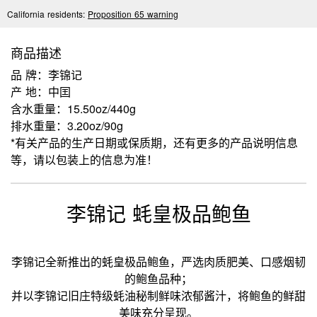
California residents:
Proposition 65 warning
商品描述
品 牌：李锦记
产 地：中囯
含水重量：15.50oz/440g
排水重量：3.20oz/90g
*有关产品的生产日期或保质期，还有更多的产品说明信息
等，请以包装上的信息为准！
李锦记 蚝皇极品鲍鱼
李锦记全新推出的蚝皇极品鲍鱼，严选肉质肥美、口感烟韧
的鲍鱼品种；
并以李锦记旧庄特级蚝油秘制鲜味浓郁酱汁，将鲍鱼的鲜甜
美味充分呈现。