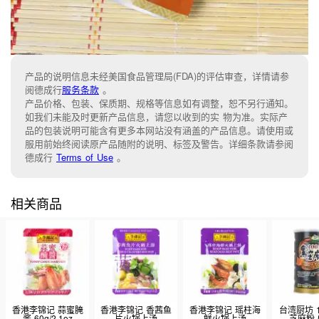
产品的说明信息未经美国食品管理局(FDA)的评估审查，详情请参
阅德成行
服务条款
。
产品价格、包装、保质期、规格等信息如有调整，恕不另行通知。
如我们未能及时更新产品信息，请您以收到的实 物为准。实际产
品的包装说明可能含有更多本网站没有涵盖的产品信息。请使用或
服用前始终阅读原产品随附的说明、标签及警告。详细条款请参阅
德成行
Terms of Use
。
相关商品
香港李锦记 蒜蜜腌
香港李锦记 香茜鱼
香港李锦记 瑶柱海
台湾厨坊 
酱 60g/2.1oz
片火锅上汤
鲜火锅上汤
芝麻粉 