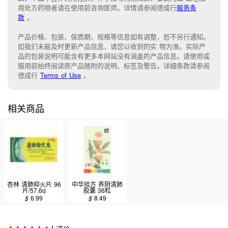
用处方药物者请在使用前咨询医师。详情请参阅德成行
服务条
款
。
产品价格、包装、保质期、规格等信息如有调整，恕不另行通知。
如我们未能
及时更新产品信息，
请您以收到的实 物为准。
实际产
品的包装说明可能含有更多本网站没有涵盖的产品信息。请
使用或
服用前始终阅读原产品随附的说明
、
标签
及
警告。
详细条款请参阅
德成行
Terms of Use
。
相关商品
杏林 清肺抑火片 96
中华验方 养阴清肺
片/57.6g
胶囊 36粒
$
6.99
$
8.49