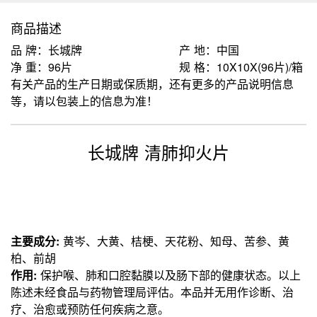
商品描述
品 牌：长城牌
产 地：中国
净 重：96片
规 格：10X10X(96片)/箱
有关产品的生产日期或保质期，还有更多的产品说明信息
等，请以包装上的信息为准！
长城牌 清肺抑火片
主要成分:
黄岑、大黄、桔梗、天花粉、知母、苦参、黄
柏、前胡
作用:
保护喉、肺和口腔黏膜以及肠下部的健康状态。以上
陈述未经食品与药物管理局评估。本品并无用作诊断、治
疗、治愈或预防任何疾病之意。