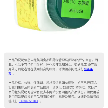
产品的说明信息未经美国食品和药物管理局(FDA)的评估审查，因
此，本品不宜作药用注解。怀孕及哺乳期妇女、婴幼儿或 正在服
用处方药物者请在使用前咨询医师。详情请参阅德成行
服务条
款
。
产品价格、包装、保质期、规格等信息如有调整，恕不另行通知。
如我们未能
及时更新产品信息，
请您以收到的实 物为准。
实际产
品的包装说明可能含有更多本网站没有涵盖的产品信息。请
使用或
服用前始终阅读原产品随附的说明
、
标签
及
警告。
详细条款请参阅
德成行
Terms of Use
。