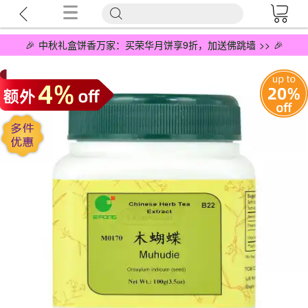
🎉 中秋礼盒饼香万家：买荣华月饼享9折，加送佛跳墙 >> 🎉