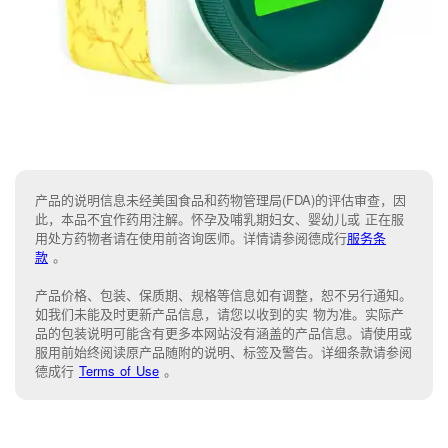
产品的说明信息未经美国食品和药物管理局(FDA)的评估审查，因
此，本品不宜作药用注解。怀孕及哺乳期妇女、婴幼儿或 正在服
用处方药物者请在使用前咨询医师。详情请参阅德成行
服务条
款
。
产品价格、包装、保质期、规格等信息如有调整，恕不另行通知。
如我们未能
及时更新产品信息，
请您以收到的实 物为准。
实际产
品的包装说明可能含有更多本网站没有涵盖的产品信息。请
使用或
服用前始终阅读原产品随附的说明
、
标签
及
警告。
详细条款请参阅
德成行
Terms of Use
。