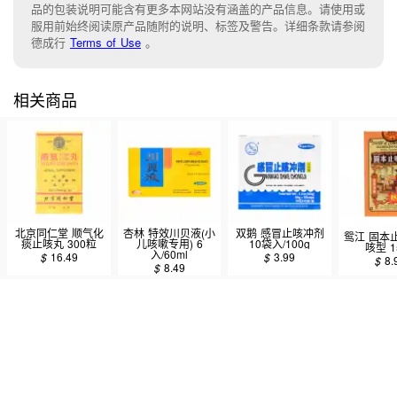
品的包装说明可能含有更多本网站没有涵盖的产品信息。请
使用或
服用前始终阅读原产品随附的说明
、
标签
及
警告。
详细条款请参阅
德成行
Terms of Use
。
相关商品
北京同仁堂 顺气化
杏林 特效川贝液(小
双鹅 感冒止咳冲剂
鸳江 固本
痰止咳丸 300粒
儿咳嗽专用) 6
10袋入/100g
咳型 1
入/60ml
$
16.49
$
3.99
$
8.
$
8.49