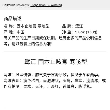
California residents:
Proposition 65 warning
商品描述
名 称：固本止咳膏 寒咳型
品 牌：鸳江
产 地：中国
净 重：5.3oz (150g)
有关产品的生产日期或保质期，还有更多的产品说明信息
等，请以包装上的信息为准！
鸳江 固本止咳膏 寒咳型
寒咳：风寒侵袭，肺气失于宣降所致，多见于冬春两季。
寒咳表现：痰色稀白，呈泡沫状，头痛，鼻塞，流清涕，或
伴有怕冷、畏寒，无汗，舌淡红，苔薄白，脉浮紧。