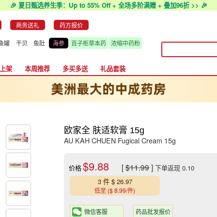
🎉 夏日甄选养生季：Up to 55% Off + 全场多阶满赠 + 叠加96折 >> 🎉
商务送礼
药方报价
鱼罐
干贝
鱼肚
海参
百子柜草本药
浓缩中药粉
上架
本周推荐
多买多送
礼品套装
欧家全 肤适软膏 15g
AU KAH CHUEN Fugical Cream 15g
$9.88
[
$11.99
]
价格
下单返现 0.10
3 件 $ 26.97
低至 ($ 8.99/件)
微信客服
药品批发报价