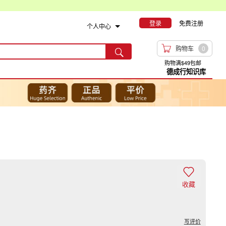
登录
免费注册
个人中心

购物车
0

购物满$49包邮
德成行知识库

收藏
写评价