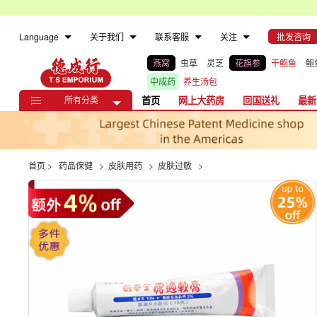
Language
关于我们
联系客服
关注
批发咨询
燕窝
虫草
灵芝
花旗参
干鲍鱼
鲍
中成药
养生汤包
所有分类
首页
网上大药房
回国送礼
最新

首页
>
药品保健
>
皮肤用药
>
皮肤过敏
>