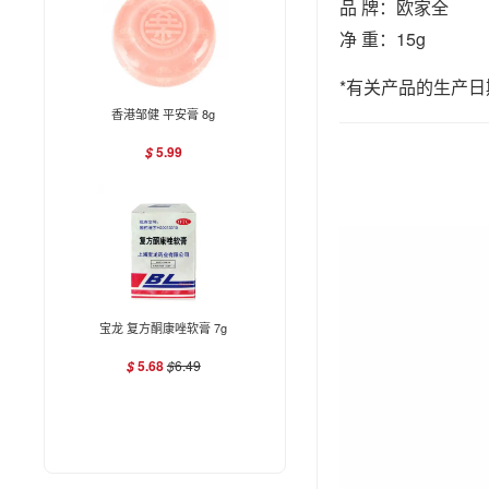
品 牌：欧家全
净 重：15g
*有关产品的生产
香港邹健 平安膏 8g
5.99
$
宝龙 复方酮康唑软膏 7g
5.68
$
6.49
$